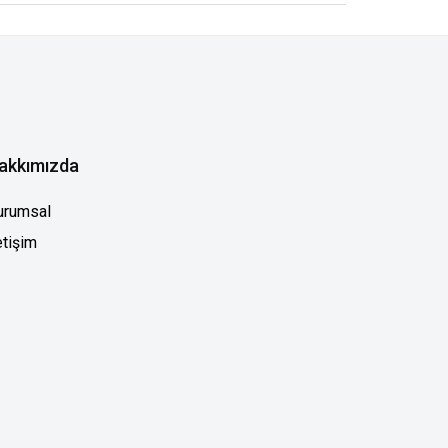
akkımızda
urumsal
etişim