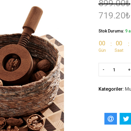
899.00₺
719.20₺
Stok Durumu:
9 a
00
00
Gün
Saat
-
+
Kategoriler:
Mu