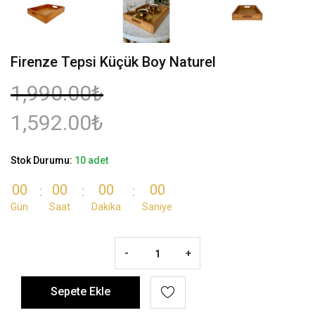
Firenze Tepsi Küçük Boy Naturel
1,990.00₺
1,592.00₺
Stok Durumu:
10 adet
00
00
00
00
Gün
Saat
Dakika
Saniye
-
+
Sepete Ekle