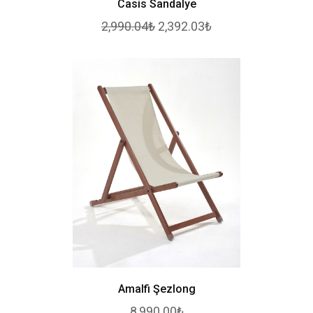
Casis Sandalye
2,990.04₺
2,392.03₺
Amalfi Şezlong
8,990.00₺