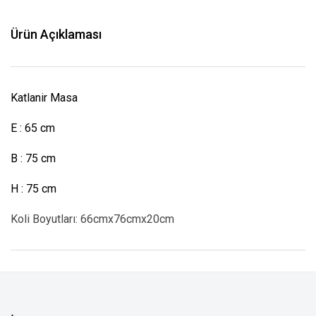
Ürün Açıklaması
Katlanir Masa
E : 65 cm
B : 75 cm
H : 75 cm
Koli Boyutları:
66cmx76cmx20cm